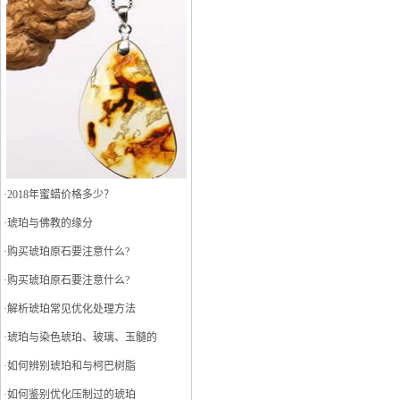
·
2018年蜜蜡价格多少？
·
琥珀与佛教的缘分
·
购买琥珀原石要注意什么?
·
购买琥珀原石要注意什么?
·
解析琥珀常见优化处理方法
·
琥珀与染色琥珀、玻璃、玉髓的
·
如何辨别琥珀和与柯巴树脂
·
如何鉴别优化压制过的琥珀