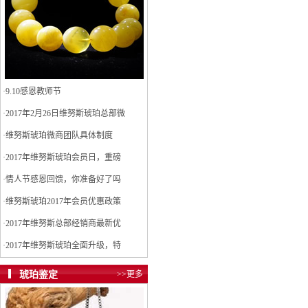
·
9.10感恩教师节
·
2017年2月26日维努斯琥珀总部微
·
维努斯琥珀微商团队具体制度
·
2017年维努斯琥珀会员日，重磅
·
情人节感恩回馈，你准备好了吗
·
维努斯琥珀2017年会员优惠政策
·
2017年维努斯总部经销商最新优
·
2017年维努斯琥珀全面升级，特
琥珀鉴定
>>更多