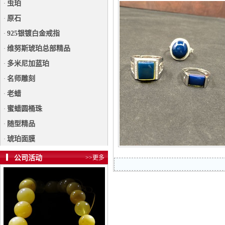
虫珀
·
原石
·
925银镀白金戒指
·
维努斯琥珀总部精品
·
多米尼加蓝珀
·
名师雕刻
·
老蜡
·
蜜蜡圆桶珠
·
随型精品
·
琥珀面膜
·
公司活动
>>更多