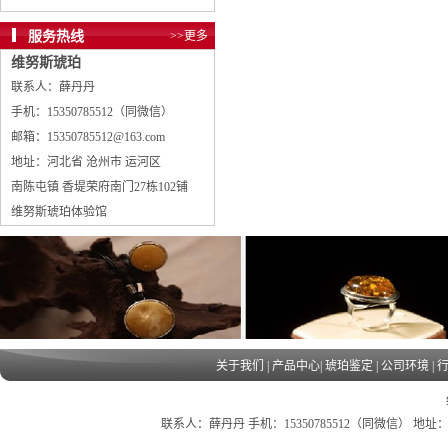
服务热线
>>更多
维努斯琥珀
联系人：薛丹丹
手机：15350785512（同微信）
邮箱：15350785512@163.com
地址：河北省 沧州市 运河区
南陈屯镇 香堤荣府南门27栋102铺
维努斯琥珀体验馆
关于我们
|
产品中心
|
琥珀鉴定
|
公司环境
|
联系人：薛丹丹 手机：15350785512（同微信） 地