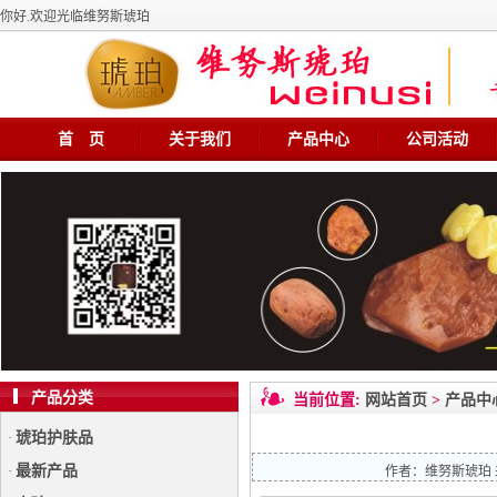
你好.欢迎光临维努斯琥珀
首 页
关于我们
产品中心
公司活动
产品分类
当前位置:
网站首页
>
产品中
琥珀护肤品
·
最新产品
·
作者：
维努斯琥珀