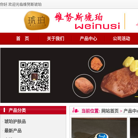
你好.欢迎光临维努斯琥珀
首 页
关于我们
产品中心
公司活动
产品分类
当前位置:
网站首页
>
产品中
琥珀护肤品
·
最新产品
·