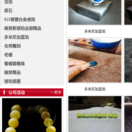
虫珀
·
原石
·
925银镀白金戒指
·
维努斯琥珀总部精品
·
多米尼加蓝珀
多米尼加蓝珀
·
名师雕刻
·
老蜡
·
蜜蜡圆桶珠
·
随型精品
·
琥珀面膜
·
多米尼加蓝珀
公司活动
>>更多