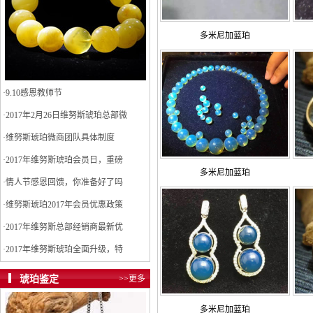
多米尼加蓝珀
·
9.10感恩教师节
·
2017年2月26日维努斯琥珀总部微
·
维努斯琥珀微商团队具体制度
·
2017年维努斯琥珀会员日，重磅
多米尼加蓝珀
·
情人节感恩回馈，你准备好了吗
·
维努斯琥珀2017年会员优惠政策
·
2017年维努斯总部经销商最新优
·
2017年维努斯琥珀全面升级，特
琥珀鉴定
>>更多
多米尼加蓝珀