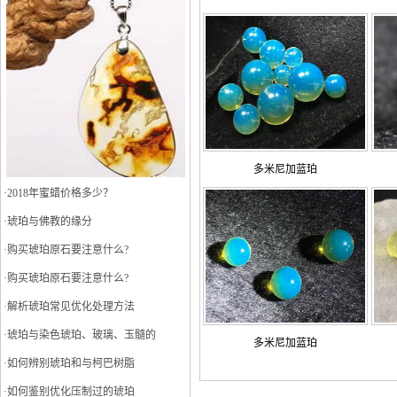
多米尼加蓝珀
·
2018年蜜蜡价格多少？
·
琥珀与佛教的缘分
·
购买琥珀原石要注意什么?
·
购买琥珀原石要注意什么?
·
解析琥珀常见优化处理方法
·
琥珀与染色琥珀、玻璃、玉髓的
多米尼加蓝珀
·
如何辨别琥珀和与柯巴树脂
·
如何鉴别优化压制过的琥珀