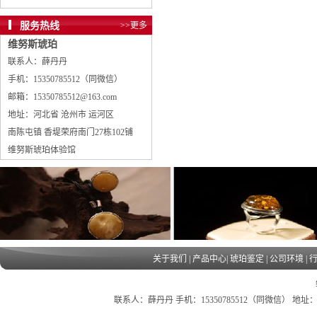
服务热线
>>更多
维努斯琥珀
联系人：薛丹丹
手机：15350785512（同微信）
邮箱：15350785512@163.com
地址：河北省 沧州市 运河区
南陈屯镇 香堤荣府南门27栋102铺
维努斯琥珀体验馆
关于我们
|
产品中心
|
琥珀鉴定
|
公司环境
|
联系人：薛丹丹 手机：15350785512（同微信） 地