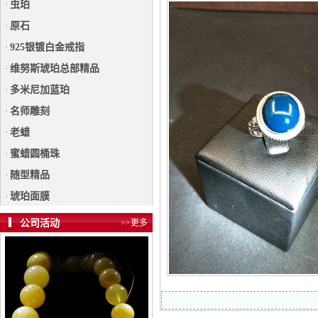
虫珀
·
原石
·
925银镀白金戒指
·
维努斯琥珀总部精品
·
多米尼加蓝珀
·
名师雕刻
·
老蜡
·
蜜蜡圆桶珠
·
随型精品
·
琥珀面膜
·
公司活动
>>更多