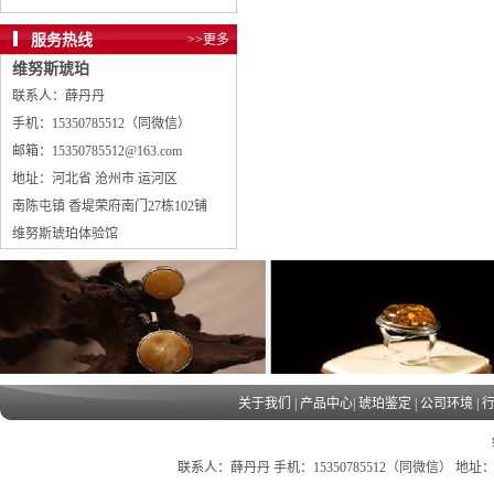
服务热线
>>更多
维努斯琥珀
联系人：薛丹丹
手机：15350785512（同微信）
邮箱：15350785512@163.com
地址：河北省 沧州市 运河区
南陈屯镇 香堤荣府南门27栋102铺
维努斯琥珀体验馆
关于我们
|
产品中心
|
琥珀鉴定
|
公司环境
|
联系人：薛丹丹 手机：15350785512（同微信） 地