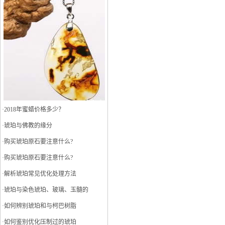
·
2018年蜜蜡价格多少？
·
琥珀与佛教的缘分
·
购买琥珀原石要注意什么?
·
购买琥珀原石要注意什么?
·
解析琥珀常见优化处理方法
·
琥珀与染色琥珀、玻璃、玉髓的
·
如何辨别琥珀和与柯巴树脂
·
如何鉴别优化压制过的琥珀