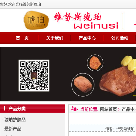
你好.欢迎光临维努斯琥珀
首 页
关于我们
产品中心
公司活动
产品分类
当前位置:
网站首页
>
产品中
琥珀护肤品
·
最新产品
·
作者：
维努斯琥珀