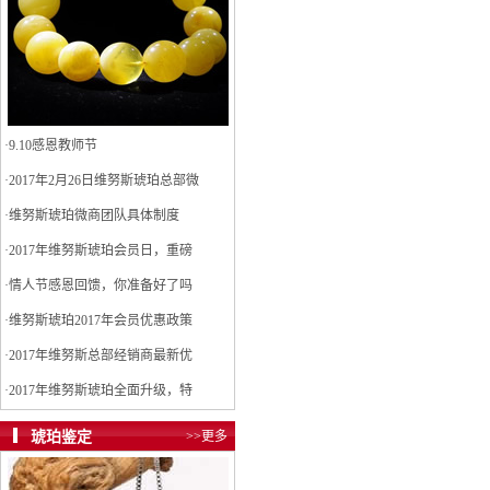
·
9.10感恩教师节
·
2017年2月26日维努斯琥珀总部微
·
维努斯琥珀微商团队具体制度
·
2017年维努斯琥珀会员日，重磅
·
情人节感恩回馈，你准备好了吗
·
维努斯琥珀2017年会员优惠政策
·
2017年维努斯总部经销商最新优
·
2017年维努斯琥珀全面升级，特
琥珀鉴定
>>更多