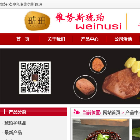
你好.欢迎光临维努斯琥珀
首 页
关于我们
产品中心
公司活动
产品分类
当前位置:
网站首页
>
产品中
琥珀护肤品
·
最新产品
·