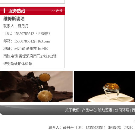
服务热线
>>更多
维努斯琥珀
联系人：薛丹丹
手机：15350785512（同微信）
邮箱：15350785512@163.com
地址：河北省 沧州市 运河区
南陈屯镇 香堤荣府南门27栋102铺
维努斯琥珀体验馆
关于我们
|
产品中心
|
琥珀鉴定
|
公司环境
|
联系人：薛丹丹 手机：15350785512（同微信） 地