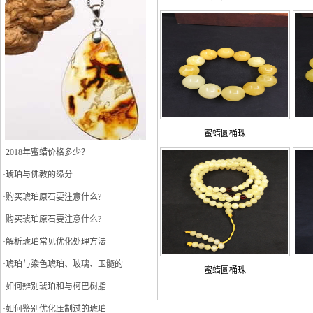
蜜蜡圆桶珠
·
2018年蜜蜡价格多少？
·
琥珀与佛教的缘分
·
购买琥珀原石要注意什么?
·
购买琥珀原石要注意什么?
·
解析琥珀常见优化处理方法
·
琥珀与染色琥珀、玻璃、玉髓的
蜜蜡圆桶珠
·
如何辨别琥珀和与柯巴树脂
·
如何鉴别优化压制过的琥珀