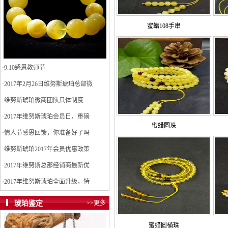
蜜蜡108手串
·
9.10感恩教师节
·
2017年2月26日维努斯琥珀总部微
·
维努斯琥珀微商团队具体制度
·
2017年维努斯琥珀会员日，重磅
蜜蜡圆珠
·
情人节感恩回馈，你准备好了吗
·
维努斯琥珀2017年会员优惠政策
·
2017年维努斯总部经销商最新优
·
2017年维努斯琥珀全面升级，特
琥珀鉴定
>>更多
蜜蜡圆桶珠