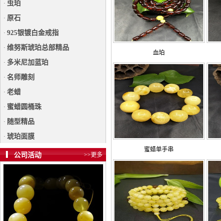
虫珀
·
原石
·
925银镀白金戒指
·
维努斯琥珀总部精品
·
血珀
多米尼加蓝珀
·
名师雕刻
·
老蜡
·
蜜蜡圆桶珠
·
随型精品
·
琥珀面膜
·
蜜蜡单手串
公司活动
>>更多