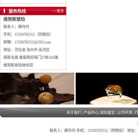
服务热线
>>更多
维努斯琥珀
联系人：薛丹丹
手机：15350785512（同微信）
邮箱：15350785512@163.com
地址：河北省 沧州市 运河区
南陈屯镇 香堤荣府南门27栋102铺
维努斯琥珀体验馆
关于我们
|
产品中心
|
琥珀鉴定
|
公司环境
|
联系人：薛丹丹 手机：15350785512（同微信） 地