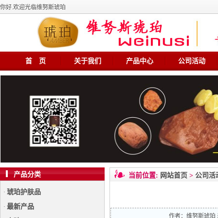
你好.欢迎光临维努斯琥珀
首 页
关于我们
产品中心
公司活动
产品分类
当前位置:
网站首页
>
公司活
琥珀护肤品
·
最新产品
·
作者：
维努斯琥珀