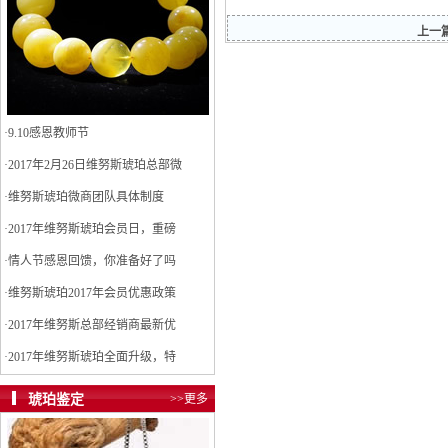
上一
·
9.10感恩教师节
·
2017年2月26日维努斯琥珀总部微
·
维努斯琥珀微商团队具体制度
·
2017年维努斯琥珀会员日，重磅
·
情人节感恩回馈，你准备好了吗
·
维努斯琥珀2017年会员优惠政策
·
2017年维努斯总部经销商最新优
·
2017年维努斯琥珀全面升级，特
琥珀鉴定
>>更多