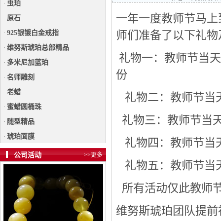
虫珀
·
一年一度教师节马上
原石
·
师们准备了以下礼物
925银镀白金戒指
·
维努斯琥珀总部精品
·
礼物一：教师节当天
多米尼加蓝珀
·
份
名师雕刻
·
老蜡
·
礼物二：教师节当
蜜蜡圆桶珠
·
礼物三：教师节当天
随型精品
·
琥珀面膜
·
礼物四：教师节当天
公司活动
>>更多
礼物五：教师节当
所有活动仅此教师节
维努斯琥珀团队提前