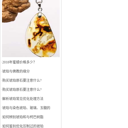
·
2018年蜜蜡价格多少？
·
琥珀与佛教的缘分
·
购买琥珀原石要注意什么?
·
购买琥珀原石要注意什么?
·
解析琥珀常见优化处理方法
·
琥珀与染色琥珀、玻璃、玉髓的
·
如何辨别琥珀和与柯巴树脂
·
如何鉴别优化压制过的琥珀