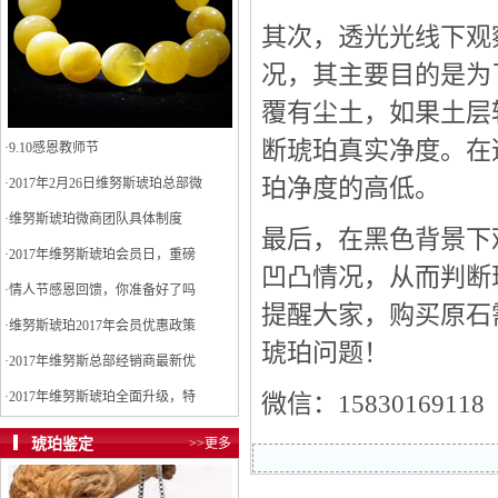
其次，透光光线下观
况，其主要目的是为
覆有尘土，如果土层
断琥珀真实净度。在
·
9.10感恩教师节
珀净度的高低。
·
2017年2月26日维努斯琥珀总部微
·
维努斯琥珀微商团队具体制度
最后，在黑色背景下
·
2017年维努斯琥珀会员日，重磅
凹凸情况，从而判断
·
情人节感恩回馈，你准备好了吗
提醒大家，购买原石
·
维努斯琥珀2017年会员优惠政策
琥珀问题！
·
2017年维努斯总部经销商最新优
·
2017年维努斯琥珀全面升级，特
微信：15830169118
琥珀鉴定
>>更多