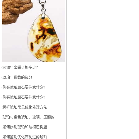
·
2018年蜜蜡价格多少？
·
琥珀与佛教的缘分
·
购买琥珀原石要注意什么?
·
购买琥珀原石要注意什么?
·
解析琥珀常见优化处理方法
·
琥珀与染色琥珀、玻璃、玉髓的
·
如何辨别琥珀和与柯巴树脂
·
如何鉴别优化压制过的琥珀