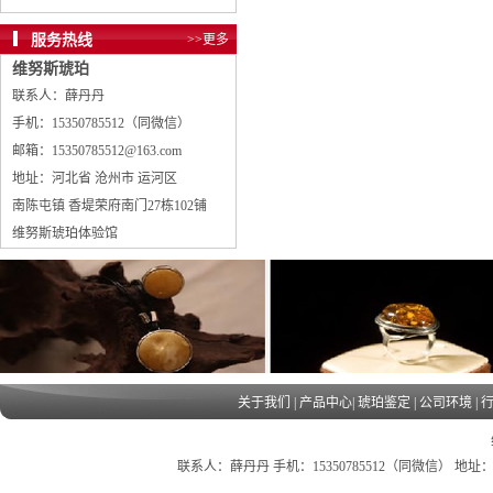
服务热线
>>更多
维努斯琥珀
联系人：薛丹丹
手机：15350785512（同微信）
邮箱：15350785512@163.com
地址：河北省 沧州市 运河区
南陈屯镇 香堤荣府南门27栋102铺
维努斯琥珀体验馆
关于我们
|
产品中心
|
琥珀鉴定
|
公司环境
|
联系人：薛丹丹 手机：15350785512（同微信） 地