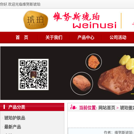
你好.欢迎光临维努斯琥珀
首 页
关于我们
产品中心
公司活动
产品分类
当前位置:
网站首页
>
琥珀鉴
琥珀护肤品
·
最新产品
·
作者：
维努斯琥珀