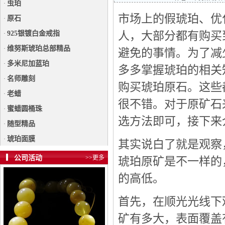
虫珀
·
市场上的假琥珀、优
原石
·
人，大部分都有购买
925银镀白金戒指
·
维努斯琥珀总部精品
·
避免的事情。为了减
多米尼加蓝珀
·
多多掌握琥珀的相关
名师雕刻
·
购买琥珀原石。这些
老蜡
·
很不错。对于原矿石
蜜蜡圆桶珠
·
选方法即可，接下来
随型精品
·
琥珀面膜
·
其实说白了就是观察
公司活动
>>更多
琥珀原矿是不一样的
的高低。
首先，在顺光光线下
矿有多大，表面覆盖