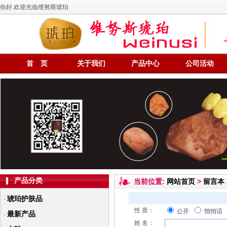
你好.欢迎光临维努斯琥珀
首 页
关于我们
产品中心
公司活动
产品分类
当前位置:
网站首页
>
留言本
琥珀护肤品
·
性 质：
公开
悄悄话
最新产品
·
姓 名：