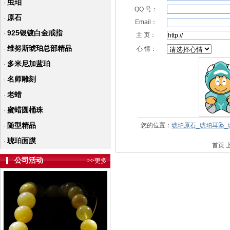
虫珀
·
QQ 号：
原石
·
Email：
925银镀白金戒指
·
主 页：
维努斯琥珀总部精品
·
心 情：
多米尼加蓝珀
·
名师雕刻
·
老蜡
·
蜜蜡圆桶珠
·
随型精品
您的位置：
琥珀原石_琥珀耳坠_
·
琥珀面膜
·
首页 
公司活动
>>更多