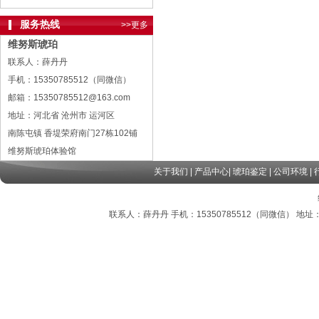
服务热线
>>更多
维努斯琥珀
联系人：薛丹丹
手机：15350785512（同微信）
邮箱：15350785512@163.com
地址：河北省 沧州市 运河区
南陈屯镇 香堤荣府南门27栋102铺
维努斯琥珀体验馆
关于我们
|
产品中心
|
琥珀鉴定
|
公司环境
|
联系人：薛丹丹 手机：15350785512（同微信） 地