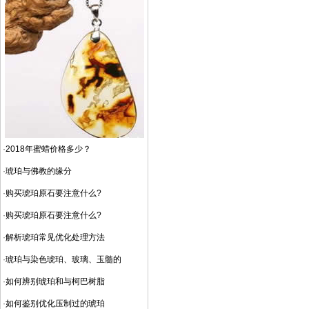
·
2018年蜜蜡价格多少？
·
琥珀与佛教的缘分
·
购买琥珀原石要注意什么?
·
购买琥珀原石要注意什么?
·
解析琥珀常见优化处理方法
·
琥珀与染色琥珀、玻璃、玉髓的
·
如何辨别琥珀和与柯巴树脂
·
如何鉴别优化压制过的琥珀