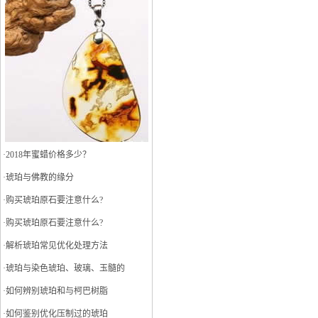
·
2018年蜜蜡价格多少？
·
琥珀与佛教的缘分
·
购买琥珀原石要注意什么?
·
购买琥珀原石要注意什么?
·
解析琥珀常见优化处理方法
·
琥珀与染色琥珀、玻璃、玉髓的
·
如何辨别琥珀和与柯巴树脂
·
如何鉴别优化压制过的琥珀