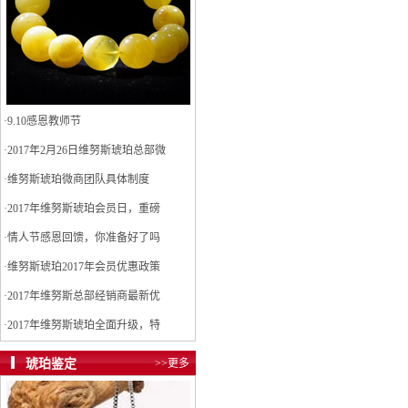
·
9.10感恩教师节
·
2017年2月26日维努斯琥珀总部微
·
维努斯琥珀微商团队具体制度
·
2017年维努斯琥珀会员日，重磅
·
情人节感恩回馈，你准备好了吗
·
维努斯琥珀2017年会员优惠政策
·
2017年维努斯总部经销商最新优
·
2017年维努斯琥珀全面升级，特
琥珀鉴定
>>更多