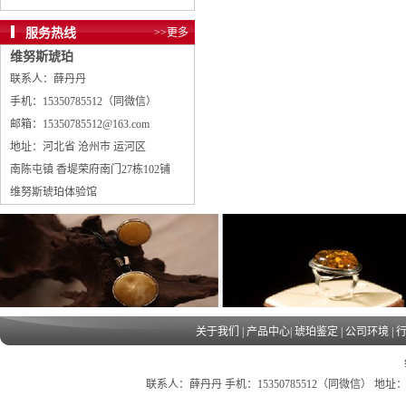
服务热线
>>更多
维努斯琥珀
联系人：薛丹丹
手机：15350785512（同微信）
邮箱：15350785512@163.com
地址：河北省 沧州市 运河区
南陈屯镇 香堤荣府南门27栋102铺
维努斯琥珀体验馆
关于我们
|
产品中心
|
琥珀鉴定
|
公司环境
|
联系人：薛丹丹 手机：15350785512（同微信） 地