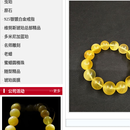
虫珀
·
原石
·
925银镀白金戒指
·
维努斯琥珀总部精品
·
多米尼加蓝珀
·
名师雕刻
·
老蜡
·
蜜蜡圆桶珠
·
随型精品
·
琥珀面膜
·
公司活动
>>更多