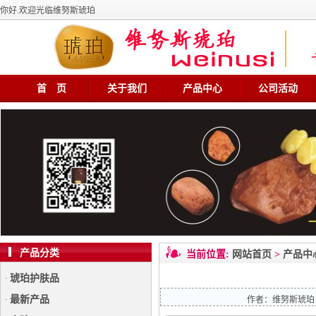
你好.欢迎光临维努斯琥珀
首 页
关于我们
产品中心
公司活动
产品分类
当前位置:
网站首页
>
产品中
琥珀护肤品
·
最新产品
·
作者：
维努斯琥珀