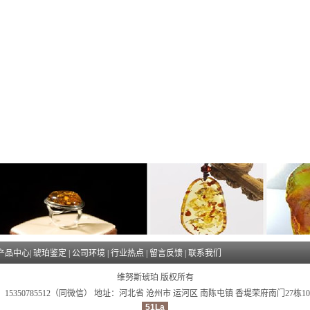
产品中心
|
琥珀鉴定
|
公司环境
|
行业热点
|
留言反馈
|
联系我们
维努斯琥珀 版权所有
15350785512（同微信） 地址：河北省 沧州市 运河区 南陈屯镇 香堤荣府南门27栋1
51La