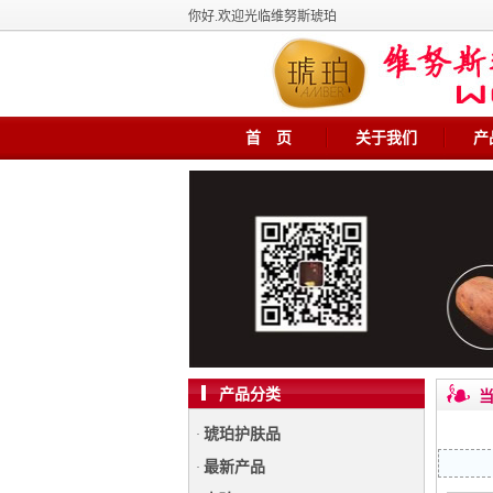
你好.欢迎光临维努斯琥珀
首 页
关于我们
产
产品分类
当
琥珀护肤品
·
最新产品
·