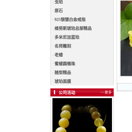
虫珀
·
原石
·
925银镀白金戒指
·
维努斯琥珀总部精品
·
多米尼加蓝珀
·
名师雕刻
·
老蜡
·
蜜蜡圆桶珠
·
随型精品
·
琥珀面膜
·
公司活动
>>更多