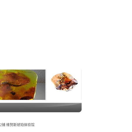
02铺 维努斯琥珀体验馆