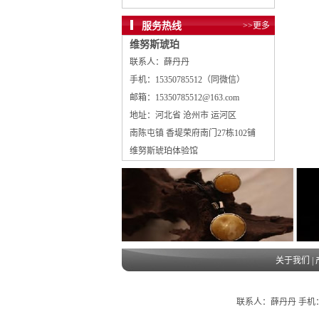
服务热线
>>更多
维努斯琥珀
联系人：薛丹丹
手机：15350785512（同微信）
邮箱：15350785512@163.com
地址：河北省 沧州市 运河区
南陈屯镇 香堤荣府南门27栋102铺
维努斯琥珀体验馆
关于我们
|
联系人：薛丹丹 手机：