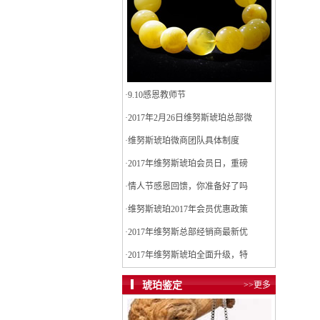
·
9.10感恩教师节
·
2017年2月26日维努斯琥珀总部微
·
维努斯琥珀微商团队具体制度
·
2017年维努斯琥珀会员日，重磅
·
情人节感恩回馈，你准备好了吗
·
维努斯琥珀2017年会员优惠政策
·
2017年维努斯总部经销商最新优
·
2017年维努斯琥珀全面升级，特
琥珀鉴定
>>更多