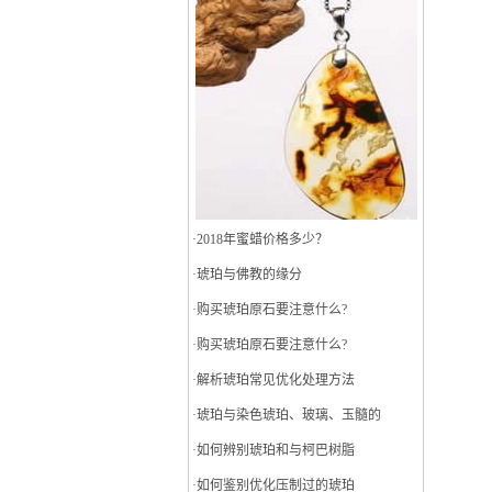
·
2018年蜜蜡价格多少？
·
琥珀与佛教的缘分
·
购买琥珀原石要注意什么?
·
购买琥珀原石要注意什么?
·
解析琥珀常见优化处理方法
·
琥珀与染色琥珀、玻璃、玉髓的
·
如何辨别琥珀和与柯巴树脂
·
如何鉴别优化压制过的琥珀