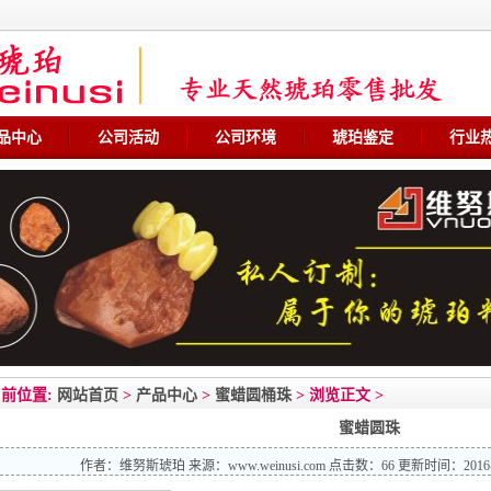
品中心
公司活动
公司环境
琥珀鉴定
行业
前位置:
网站首页
>
产品中心
>
蜜蜡圆桶珠
> 浏览正文 >
蜜蜡圆珠
作者：
维努斯琥珀
来源：
www.weinusi.com
点击数：
66 更新时间：2016