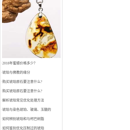
·
2018年蜜蜡价格多少？
·
琥珀与佛教的缘分
·
购买琥珀原石要注意什么?
·
购买琥珀原石要注意什么?
·
解析琥珀常见优化处理方法
·
琥珀与染色琥珀、玻璃、玉髓的
·
如何辨别琥珀和与柯巴树脂
·
如何鉴别优化压制过的琥珀