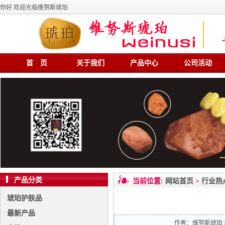
你好.欢迎光临维努斯琥珀
首 页
关于我们
产品中心
公司活动
产品分类
当前位置:
网站首页
>
行业热
琥珀护肤品
·
最新产品
·
作者：
维努斯琥珀