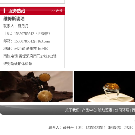
服务热线
>>更多
维努斯琥珀
联系人：薛丹丹
手机：15350785512（同微信）
邮箱：15350785512@163.com
地址：河北省 沧州市 运河区
南陈屯镇 香堤荣府南门27栋102铺
维努斯琥珀体验馆
关于我们
|
产品中心
|
琥珀鉴定
|
公司环境
|
联系人：薛丹丹 手机：15350785512（同微信） 地