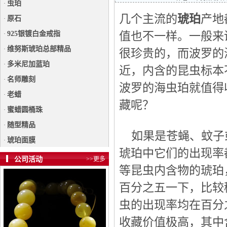
虫珀
·
几个主流的
琥珀
产地
原石
·
值也不一样。一般来
925银镀白金戒指
·
维努斯琥珀总部精品
·
很珍贵的，而波罗的
多米尼加蓝珀
·
近，内含的昆虫标本
名师雕刻
·
波罗的海虫珀就值得
老蜡
·
藏呢？
蜜蜡圆桶珠
·
随型精品
·
如果是苍蝇、蚊子
琥珀面膜
·
琥珀中它们的出现率
公司活动
>>更多
等昆虫内含物的琥珀
百分之五一下，比较
虫的出现率均在百分
收藏价值极高，其中