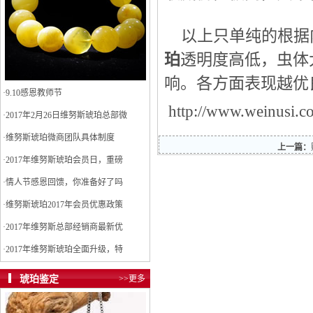
以上只单纯的根据
珀
透明度高低，虫体
响。各方面表现越优
·
9.10感恩教师节
http://www.weinusi.c
·
2017年2月26日维努斯琥珀总部微
·
维努斯琥珀微商团队具体制度
上一篇：
·
2017年维努斯琥珀会员日，重磅
·
情人节感恩回馈，你准备好了吗
·
维努斯琥珀2017年会员优惠政策
·
2017年维努斯总部经销商最新优
·
2017年维努斯琥珀全面升级，特
琥珀鉴定
>>更多