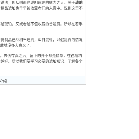
的说法，但从侧面也说明琥珀的魅力之大。关于
琥珀
的精品琥珀也早早被收藏者们纳入囊中。说到这里不
是琥珀，又或者是不值收藏的普通货。所以在着手
。
仿制品已然相当逼真，鱼目混珠，以假乱真的情况
收藏就没多大意义了。
。去伪存真之后，留下的并不都是精华，往往糟粕
然越好。所以我们要学习必要的琥珀知识，了解各个
介绍