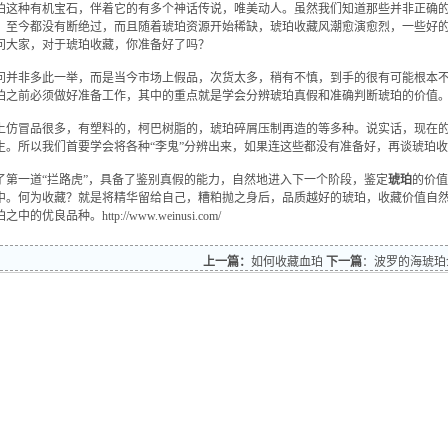
珀这种有机宝石，伴着它的有多个神话传说，唯美动人。虽然我们知道那些并非正确
，至今都没有断绝过，而且随着琥珀资源开始稀缺，琥珀收藏风潮愈演愈烈，一些好
问大家，对于琥珀收藏，你准备好了吗？
并非多此一举，而是当今市场上假品，次货太多，稍有不慎，到手的很有可能根本不
珀之前必须做好准备工作，其中的重点就是学会分辨琥珀真假和准确判断琥珀的价值
仿冒品很多，有塑料的，柯巴树脂的，琥珀碎屑压制再造的等多种。说实话，现在的
生。所以我们首要学会将各种“李鬼”分辨出来，如果连这些都没有准备好，再谈琥珀
第一道“拦路虎”，具备了鉴别真假的能力，自然地进入下一个阶段，鉴定
琥珀
的价值
中。何为收藏？就是将精华留给自己，糟粕抛之身后，品质越好的琥珀，收藏价值自
珀之中的优良品种。
http://www.weinusi.com/
上一篇：
如何收藏血珀
下一篇
：
波罗的海琥珀