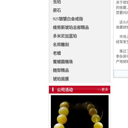
虫珀
·
关于琥
的收藏
原石
·
禁要问
925银镀白金戒指
·
这么问
维努斯琥珀总部精品
收藏琥
·
多米尼加蓝珀
·
市场上
经常发
名师雕刻
·
等过了
老蜡
·
参杂其
蜜蜡圆桶珠
产地琥
·
随型精品
·
琥珀面膜
·
公司活动
>>更多