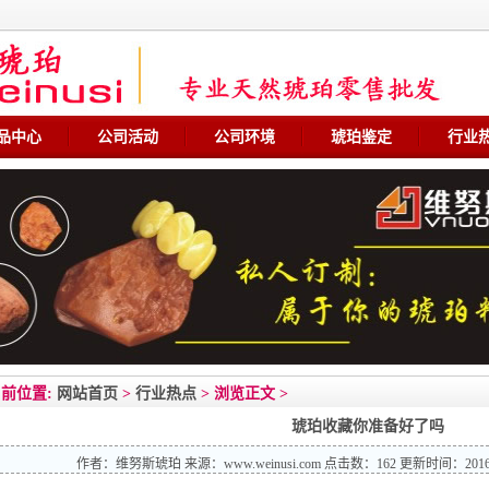
品中心
公司活动
公司环境
琥珀鉴定
行业
前位置:
网站首页
>
行业热点
> 浏览正文 >
琥珀收藏你准备好了吗
作者：
维努斯琥珀
来源：
www.weinusi.com
点击数：
162 更新时间：201