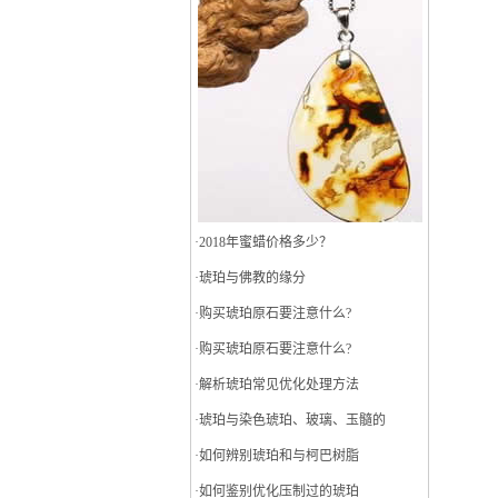
·
2018年蜜蜡价格多少？
·
琥珀与佛教的缘分
·
购买琥珀原石要注意什么?
·
购买琥珀原石要注意什么?
·
解析琥珀常见优化处理方法
·
琥珀与染色琥珀、玻璃、玉髓的
·
如何辨别琥珀和与柯巴树脂
·
如何鉴别优化压制过的琥珀