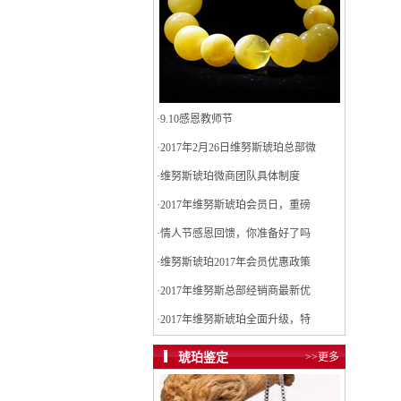
·
9.10感恩教师节
·
2017年2月26日维努斯琥珀总部微
·
维努斯琥珀微商团队具体制度
·
2017年维努斯琥珀会员日，重磅
·
情人节感恩回馈，你准备好了吗
·
维努斯琥珀2017年会员优惠政策
·
2017年维努斯总部经销商最新优
·
2017年维努斯琥珀全面升级，特
琥珀鉴定
>>更多