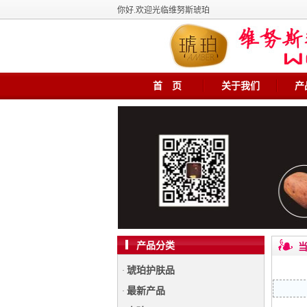
你好.欢迎光临维努斯琥珀
首 页
关于我们
产
产品分类
当
琥珀护肤品
·
最新产品
·