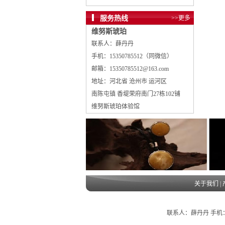
服务热线
>>更多
维努斯琥珀
联系人：薛丹丹
手机：15350785512（同微信）
邮箱：15350785512@163.com
地址：河北省 沧州市 运河区
南陈屯镇 香堤荣府南门27栋102铺
维努斯琥珀体验馆
关于我们
|
联系人：薛丹丹 手机：