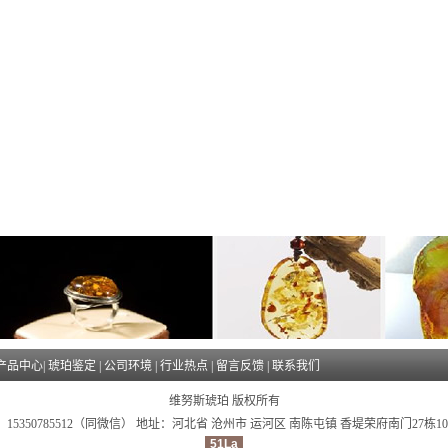
产品中心
|
琥珀鉴定
|
公司环境
|
行业热点
|
留言反馈
|
联系我们
维努斯琥珀 版权所有
15350785512（同微信） 地址：河北省 沧州市 运河区 南陈屯镇 香堤荣府南门27栋1
51La